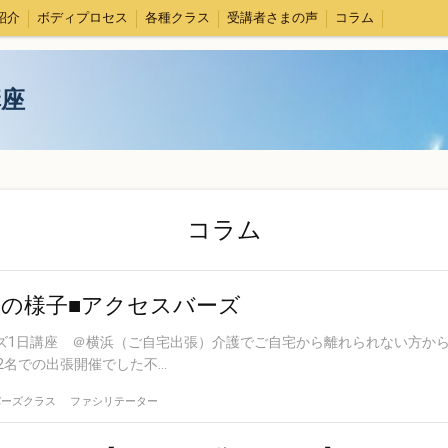
紹介
ボディプロセス
各種クラス
受講者さまの声
コラム
講座
コラム
の様子■アクセスバーズ
バーズ1日講座 ＠横浜（ご自宅出張）介護でご自宅から離れられない方か
名での出張開催でした不...
バーズクラス
ファシリテーター