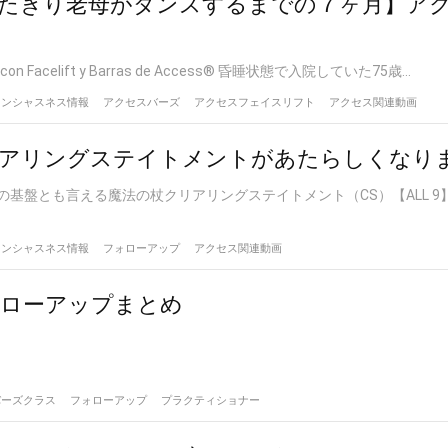
たきり老母がダンスするまでの７ヶ月】ア
ト
es con Facelift y Barras de Access® 昏睡状態で入院していた75歳...
コンシャスネス情報
アクセスバーズ
アクセスフェイスリフト
アクセス関連動画
リアリングステイトメントがあたらしくなり
基盤とも言える魔法の杖クリアリングステイトメント（CS）【ALL 9】が
コンシャスネス情報
フォローアップ
アクセス関連動画
ォローアップまとめ
バーズクラス
フォローアップ
プラクティショナー