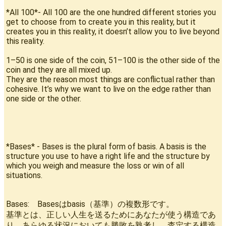
*All 100*- All 100 are the one hundred different stories you
get to choose from to create you in this reality, but it
creates you in this reality, it doesn’t allow you to live beyond
this reality.
1–50 is one side of the coin, 51–100 is the other side of the
coin and they are all mixed up.
They are the reason most things are conflictual rather than
cohesive. It’s why we want to live on the edge rather than
one side or the other.
*Bases* - Bases is the plural form of basis. A basis is the
structure you use to have a right life and the structure by
which you weigh and measure the loss or win of all
situations.
Bases: Basesはbasis（基準）の複数形です。
基準とは、正しい人生を送るためにあなたが使う構造であ
り、あらゆる状況においても勝敗を熟考し、査定する構造