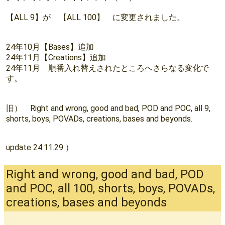
【ALL 9】が 【ALL 100】 に変更されました。
24年10月【Bases】追加
24年11月【Creations】追加
24年11月 順番入れ替えされたところへさらなる変化で
す。
旧） Right and wrong, good and bad, POD and POC, all 9,
shorts, boys, POVADs, creations, bases and beyonds.
update 24.11.29 ）
Right and wrong, good and bad, POD
and POC, all 100, shorts, boys, POVADs,
creations, bases and beyonds