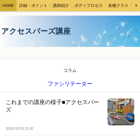
»
HOME
詳細・ポイント
講師紹介
ボディプロセス
各種クラス
受講者さまの声
コラム
アクセスバーズ講座
コラム
ファシリテーター
これまでの講座の様子■アクセスバー
ズ
2026/02/05 22:00